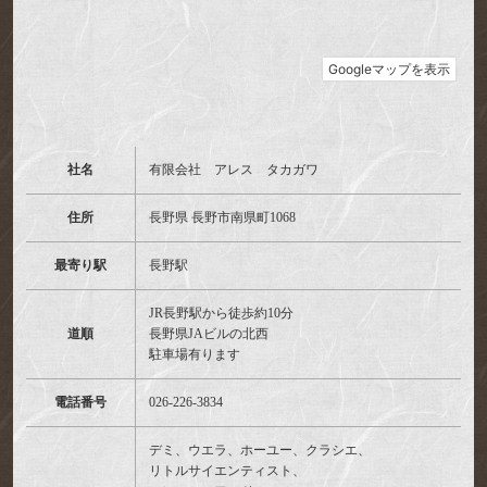
社名
有限会社 アレス タカガワ
住所
長野県 長野市南県町1068
最寄り駅
長野駅
JR長野駅から徒歩約10分
道順
長野県JAビルの北西
駐車場有ります
電話番号
026-226-3834
デミ、ウエラ、ホーユー、クラシエ、
リトルサイエンティスト、