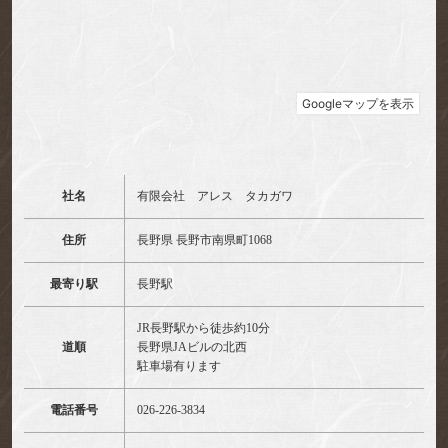
社名
有限会社 アレス タカガワ
住所
長野県 長野市南県町1068
最寄り駅
長野駅
JR長野駅から徒歩約10分
道順
長野県JAビルの北西
駐車場有ります
電話番号
026-226-3834