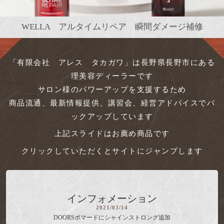
幹細胞培養液配合 次世代スカルプシリーズ
ヒトサイタイ血幹細胞培養液配合 フェリー
リトルサイエンティスト ガルバ
WELLA アルタイムリペア 瞬間ダメージ補修
メンズスタイリング剤 DOORSシリーズ
艶と透明感 ウエラ イルミナカラー
ネオールインワンジェルクリーム
ＤＥＭＩ フュージョニスト
CMCケアシリーズ
BROSH ポマード
モアプラス
「有限会社 アレス タカガワ」は長野県長野市にある
理美容ディーラーです
サロン様のパワーアップを支援するため
商品流通、最新情報提供、講習会、経営アドバイスでバ
ックアップしています
上記スライドはお薦め商品です
クリックしていただくとサイトにジャンプします
インフォメーション
2021/03/14
DOORSポマードにシャインストロング追加